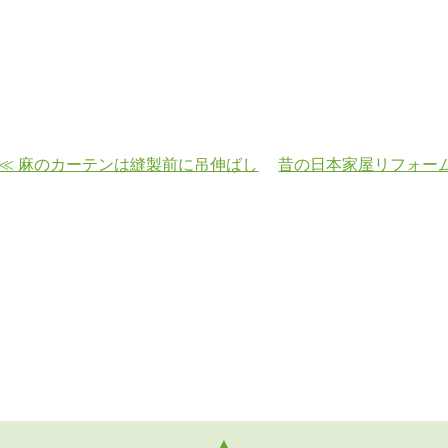
≪ 麻のカーテンは縫製前に吊伸ばし
昔の日本家屋リフォーム
▲